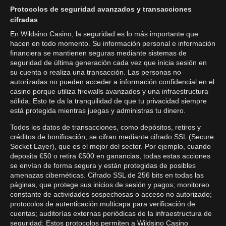
Protocolos de seguridad avanzados y transacciones
cifradas
En Wildsino Casino, la seguridad es lo más importante que
hacen en todo momento. Su información personal e información
financiera se mantienen seguras mediante sistemas de
seguridad de última generación cada vez que inicia sesión en
su cuenta o realiza una transacción. Las personas no
autorizadas no pueden acceder a información confidencial en el
casino porque utiliza firewalls avanzados y una infraestructura
sólida. Esto te da la tranquilidad de que tu privacidad siempre
está protegida mientras juegas y administras tu dinero.
Todos los datos de transacciones, como depósitos, retiros y
créditos de bonificación, se cifran mediante cifrado SSL (Secure
Socket Layer), que es el mejor del sector. Por ejemplo, cuando
deposita €50 o retira €500 en ganancias, todas estas acciones
se envían de forma segura y están protegidas de posibles
amenazas cibernéticas. Cifrado SSL de 256 bits en todas las
páginas, que protege sus inicios de sesión y pagos; monitoreo
constante de actividades sospechosas o acceso no autorizado;
protocolos de autenticación multicapa para verificación de
cuentas; auditorías externas periódicas de la infraestructura de
seguridad; Estos protocolos permiten a Wildsino Casino