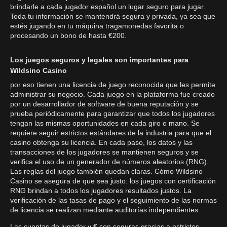
brindarle a cada jugador español un lugar seguro para jugar.
Toda tu información se mantendrá segura y privada, ya sea que
estés jugando en tu máquina tragamonedas favorita o
procesando un bono de hasta €200.
Los juegos seguros y legales son importantes para
Wildsino Casino
por eso tienen una licencia de juego reconocida que les permite
administrar su negocio. Cada juego en la plataforma fue creado
por un desarrollador de software de buena reputación y se
prueba periódicamente para garantizar que todos los jugadores
tengan las mismas oportunidades en cada giro o mano. Se
requiere seguir estrictos estándares de la industria para que el
casino obtenga su licencia. En cada paso, los datos y las
transacciones de los jugadores se mantienen seguros y se
verifica el uso de un generador de números aleatorios (RNG).
Las reglas del juego también quedan claras. Cómo Wildsino
Casino se asegura de que sea justo: los juegos con certificación
RNG brindan a todos los jugadores resultados justos. La
verificación de las tasas de pago y el seguimiento de las normas
de licencia se realizan mediante auditorías independientes.
Las cuentas de jugador y € son seguras gracias a estrictos