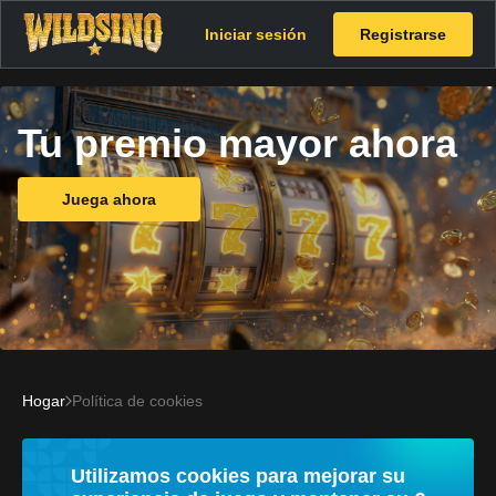
Iniciar sesión
Registrarse
Tu premio mayor ahora
Juega ahora
Hogar
Política de cookies
Utilizamos cookies para mejorar su