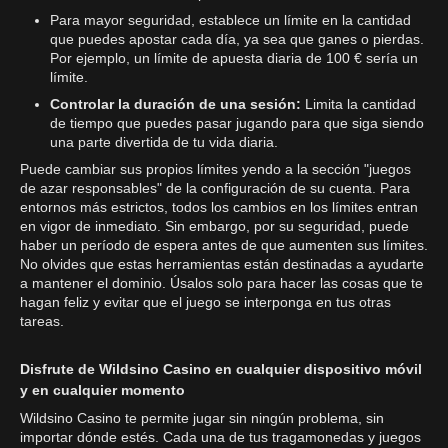
Para mayor seguridad, establece un límite en la cantidad
que puedes apostar cada día, ya sea que ganes o pierdas.
Por ejemplo, un límite de apuesta diaria de 100 € sería un
límite.
Controlar la duración de una sesión:
Limita la cantidad
de tiempo que puedes pasar jugando para que siga siendo
una parte divertida de tu vida diaria.
Puede cambiar sus propios límites yendo a la sección "juegos
de azar responsables" de la configuración de su cuenta. Para
entornos más estrictos, todos los cambios en los límites entran
en vigor de inmediato. Sin embargo, por su seguridad, puede
haber un período de espera antes de que aumenten sus límites.
No olvides que estas herramientas están destinadas a ayudarte
a mantener el dominio. Úsalos solo para hacer las cosas que te
hagan feliz y evitar que el juego se interponga en tus otras
tareas.
Disfrute de Wildsino Casino en cualquier dispositivo móvil
y en cualquier momento
Wildsino Casino te permite jugar sin ningún problema, sin
importar dónde estés. Cada una de tus tragamonedas y juegos