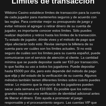
Límites de transacción
Wildsino Casino establece límites de transacción para la cuenta
de cada jugador para mantenerlos seguros y de acuerdo con
las reglas. Para controlar mejor su presupuesto de juego y
evitar retrasos al agregar o retirar dinero de su cuenta de
jugador, es importante conocer estos límites. Sólo puedes
realizar depósitos y retiros hasta los límites de la transacción.
Tu estado de jugador, dónde vives y el método de pago que
elijas afectarán todo esto. Revise siempre la billetera de su
cuenta para ver cuáles son los límites actuales. Si no está
seguro de cuáles son los límites para su cuenta español, puede
comunicarse con el servicio de atención al cliente. La cantidad
mínima que se puede depositar suele ser €10 por transacción,
lo que facilita su uso a todos los jugadores. Puede depositar
hasta €5000 por día, pero esto depende del método de pago
que elija y del estado de la verificación de su cuenta. Algunos
métodos también tienen diferentes límites sobre cuánto puedes
retirar. Lo máximo que la mayoría de los jugadores pueden
sacar cada semana es €10.000. Es posible que los retiros
grandes requieran una verificación de identidad adicional antes
de liberar el dinero. Esto ayuda a promover el juego
responsable y el procesamiento seguro. Las cuentas VIP que