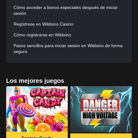
Cómo acceder a bonos especiales después de iniciar
sesión
Regístrese en Wildsino Casino
Cómo registrarse en Wildsino
Pasos sencillos para iniciar sesión en Wildsino de forma
segura
Depósitos rápidos y métodos de pago aceptados en
Wildsino
Solicitando retiros en Wildsino Casino
Los mejores juegos
Límites de transacción
Inicio de sesión móvil en Wildsino Casino
Formas de iniciar sesión en Wildsino Casino