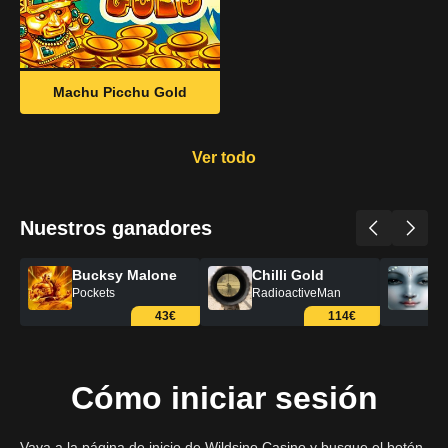
Machu Picchu Gold
Ver todo
Nuestros ganadores
Bucksy Malone
Chilli Gold
In
Pockets
RadioactiveMan
Te
43€
114€
Cómo iniciar sesión
Vaya a la página de inicio de Wildsino Casino y busque el botón