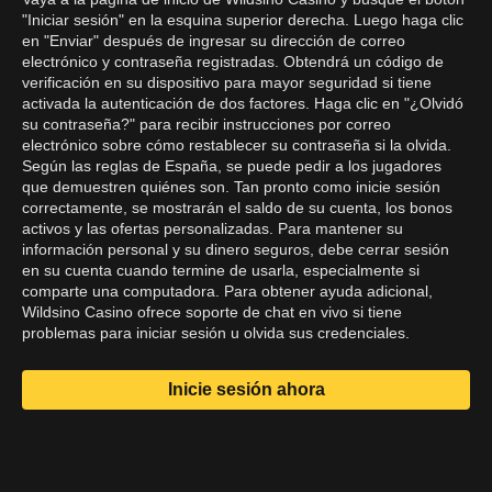
"Iniciar sesión" en la esquina superior derecha. Luego haga clic
en "Enviar" después de ingresar su dirección de correo
electrónico y contraseña registradas. Obtendrá un código de
verificación en su dispositivo para mayor seguridad si tiene
activada la autenticación de dos factores. Haga clic en "¿Olvidó
su contraseña?" para recibir instrucciones por correo
electrónico sobre cómo restablecer su contraseña si la olvida.
Según las reglas de España, se puede pedir a los jugadores
que demuestren quiénes son. Tan pronto como inicie sesión
correctamente, se mostrarán el saldo de su cuenta, los bonos
activos y las ofertas personalizadas. Para mantener su
información personal y su dinero seguros, debe cerrar sesión
en su cuenta cuando termine de usarla, especialmente si
comparte una computadora. Para obtener ayuda adicional,
Wildsino Casino ofrece soporte de chat en vivo si tiene
problemas para iniciar sesión u olvida sus credenciales.
Inicie sesión ahora