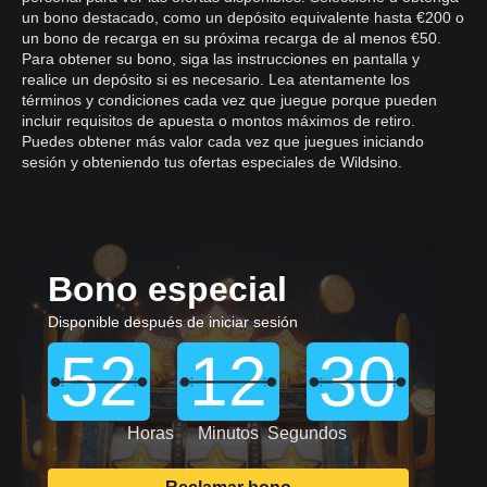
un bono destacado, como un depósito equivalente hasta €200 o
un bono de recarga en su próxima recarga de al menos €50.
Para obtener su bono, siga las instrucciones en pantalla y
realice un depósito si es necesario. Lea atentamente los
términos y condiciones cada vez que juegue porque pueden
incluir requisitos de apuesta o montos máximos de retiro.
Puedes obtener más valor cada vez que juegues iniciando
sesión y obteniendo tus ofertas especiales de Wildsino.
Bono especial
Disponible después de iniciar sesión
52
12
29
Horas
Minutos
Segundos