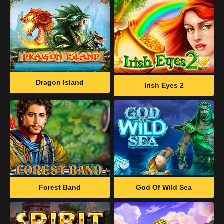
Dragon Island
Irish Eyes 2
Forest Band
God Of Wild Sea