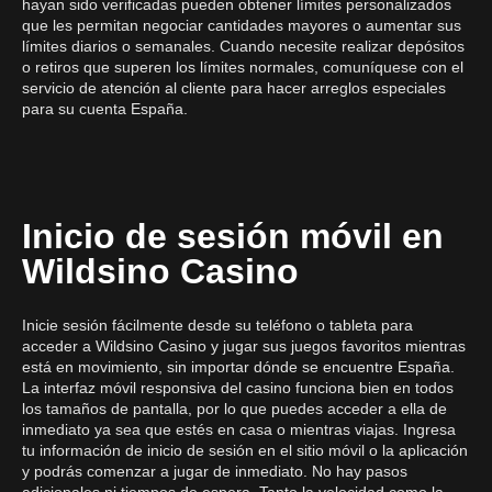
hayan sido verificadas pueden obtener límites personalizados
que les permitan negociar cantidades mayores o aumentar sus
límites diarios o semanales. Cuando necesite realizar depósitos
o retiros que superen los límites normales, comuníquese con el
servicio de atención al cliente para hacer arreglos especiales
para su cuenta España.
Inicio de sesión móvil en
Wildsino Casino
Inicie sesión fácilmente desde su teléfono o tableta para
acceder a Wildsino Casino y jugar sus juegos favoritos mientras
está en movimiento, sin importar dónde se encuentre España.
La interfaz móvil responsiva del casino funciona bien en todos
los tamaños de pantalla, por lo que puedes acceder a ella de
inmediato ya sea que estés en casa o mientras viajas. Ingresa
tu información de inicio de sesión en el sitio móvil o la aplicación
y podrás comenzar a jugar de inmediato. No hay pasos