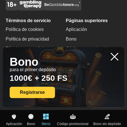
Términos de servicio
Páginas superiores
Política de cookies
Aplicación
Política de privacidad
Bono
Términos y condiciones
Código promocional
Bono
Juego responsable
Bono sin depósito
para el primer depósito
Contactos
1000€ + 250 FS
+34 639 85 04 77
info@wildsino-es.com
Registrarse
© 2026 All Rights
Reserved.
Aplicación
Bono
Menú
Código promocional
Bono sin depósito