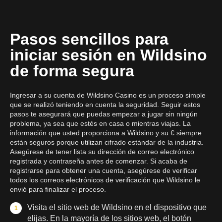
Pasos sencillos para
iniciar sesión en Wildsino
de forma segura
Ingresar a su cuenta de Wildsino Casino es un proceso simple
que se realizó teniendo en cuenta la seguridad. Seguir estos
pasos te asegurará que puedas empezar a jugar sin ningún
problema, ya sea que estés en casa o mientras viajas. La
información que usted proporciona a Wildsino y su € siempre
están seguros porque utilizan cifrado estándar de la industria.
Asegúrese de tener lista su dirección de correo electrónico
registrada y contraseña antes de comenzar. Si acaba de
registrarse para obtener una cuenta, asegúrese de verificar
todos los correos electrónicos de verificación que Wildsino le
envió para finalizar el proceso.
Visita el sitio web de Wildsino en el dispositivo que
elijas. En la mayoría de los sitios web, el botón